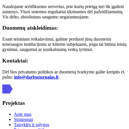
Naudojame sertifikuotus serverius, prie kurių prieigą turi tik įgalioti
asmenys. Visos sistemos reguliariai tikrinamos dėl pažeidžiamumų.
Vis dėlto, absoliutaus saugumo negarantuojame.
Duomenų atskleidimas:
Esant teisiniam reikalavimui, galime perduoti jūsų duomenis
teisėsaugos institucijoms ar kitiems subjektams, jeigu tai būtina teisių
gynimui, saugumui ar nusikalstamų veikų tyrimui.
Kontaktai:
Dėl šios privatumo politikos ar duomenų tvarkymo galite kreiptis el.
paštu:
info@darbuzurnalas.lt
.
Projektas
Apie mus
Straipsniai
Taisyklės ir sąlygos