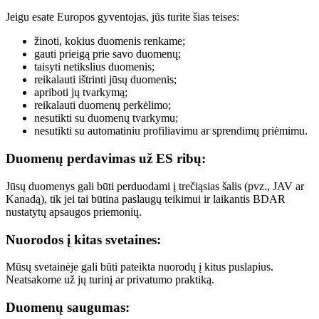
Jeigu esate Europos gyventojas, jūs turite šias teises:
žinoti, kokius duomenis renkame;
gauti prieigą prie savo duomenų;
taisyti netikslius duomenis;
reikalauti ištrinti jūsų duomenis;
apriboti jų tvarkymą;
reikalauti duomenų perkėlimo;
nesutikti su duomenų tvarkymu;
nesutikti su automatiniu profiliavimu ar sprendimų priėmimu.
Duomenų perdavimas už ES ribų:
Jūsų duomenys gali būti perduodami į trečiąsias šalis (pvz., JAV ar
Kanadą), tik jei tai būtina paslaugų teikimui ir laikantis BDAR
nustatytų apsaugos priemonių.
Nuorodos į kitas svetaines:
Mūsų svetainėje gali būti pateikta nuorodų į kitus puslapius.
Neatsakome už jų turinį ar privatumo praktiką.
Duomenų saugumas: