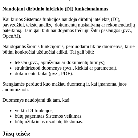
Naudojant dirbtinio intelekto (DI) funkcionalumus
Kai kurios Sistemos funkcijos naudoja dirbtinį intelektą (DI),
pavyzdžiui, tekstų analizę, dokumentų nuskaitymą ar rekomendacijų
pateikimą. Tam gali būti naudojamos trečiųjų šalių paslaugos (pvz.,
OpenAI).
Naudojantis šiomis funkcijomis, perduodami tik tie duomenys, kurie
būtini konkrečiai užduočiai atlikti. Tai gali būti:
tekstai (pvz., aprašymai ar dokumentų turinys),
struktūrizuoti duomenys (pvz., kiekiai ar parametrai),
dokumentų failai (pvz., PDF).
Stengiamės perduoti kuo mažiau duomenų ir, kai įmanoma, juos
anonimizuoti.
Duomenys naudojami tik tam, kad:
veiktų DI funkcijos,
būtų pagerintas Sistemos veikimas,
būtų užtikrintas rezultatų tikslumas.
Jūsų teisės: