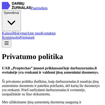
Pagrindinis
Sprendimai
Kainos
Mokymai
Apie mus
Kontaktai
Registruotis
Prisijungti
Privatumo politika
UAB „Proptechas” įmonei priklausančioje darbuzurnalas.lt
svetainėje yra renkami ir valdomi jūsų asmeniniai duomenys.
Ši privatumo politika išaiškina, kaip darbuzurnalas.lt naudoja jūsų
asmeninius duomenis ir pateikia priežastis, dėl kurių šie duomenys
yra renkami. Prieš naršydami darbuzurnalas.lt svetainėje,
susipažinkite su šiuo dokumentu.
Mes užtikriname jūsų asmeninių duomenų saugumą ir