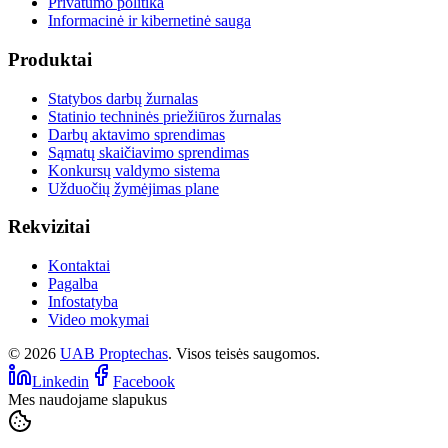
Privatumo politika
Informacinė ir kibernetinė sauga
Produktai
Statybos darbų žurnalas
Statinio techninės priežiūros žurnalas
Darbų aktavimo sprendimas
Sąmatų skaičiavimo sprendimas
Konkursų valdymo sistema
Užduočių žymėjimas plane
Rekvizitai
Kontaktai
Pagalba
Infostatyba
Video mokymai
©
2026
UAB Proptechas
. Visos teisės saugomos.
Linkedin
Facebook
Mes naudojame slapukus