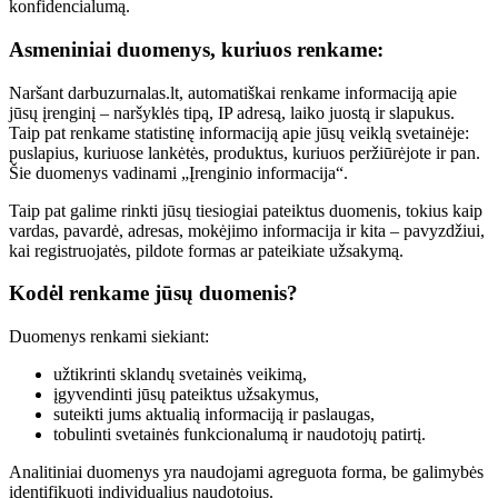
konfidencialumą.
Asmeniniai duomenys, kuriuos renkame:
Naršant darbuzurnalas.lt, automatiškai renkame informaciją apie
jūsų įrenginį – naršyklės tipą, IP adresą, laiko juostą ir slapukus.
Taip pat renkame statistinę informaciją apie jūsų veiklą svetainėje:
puslapius, kuriuose lankėtės, produktus, kuriuos peržiūrėjote ir pan.
Šie duomenys vadinami „Įrenginio informacija“.
Taip pat galime rinkti jūsų tiesiogiai pateiktus duomenis, tokius kaip
vardas, pavardė, adresas, mokėjimo informacija ir kita – pavyzdžiui,
kai registruojatės, pildote formas ar pateikiate užsakymą.
Kodėl renkame jūsų duomenis?
Duomenys renkami siekiant:
užtikrinti sklandų svetainės veikimą,
įgyvendinti jūsų pateiktus užsakymus,
suteikti jums aktualią informaciją ir paslaugas,
tobulinti svetainės funkcionalumą ir naudotojų patirtį.
Analitiniai duomenys yra naudojami agreguota forma, be galimybės
identifikuoti individualius naudotojus.